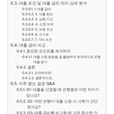
대출 조건 및 대출 금리 차이 상세 분석
1. 대출 금리
2. 대출 한도
3. 상환 기간
4. 신청 자격
5. 보증 조건
6. 수수료
7. 기타 조건
대출 금리 비교
중요한 포인트를 체크하자
대출 신청 방법을 잘 활용하여 효과적으로 은행
대출 받기
결론
요약하자면:
결론적으로,
자주 묻는 질문 Q&A
Q1: 대출을 신청할 때 은행별로 어떤 차이가
있나요?
Q2: 어떤 은행이 대출 신청 시 서류가 간단
한가요?
Q3: 대출 금리를 비교할 때 가장 중요한 요