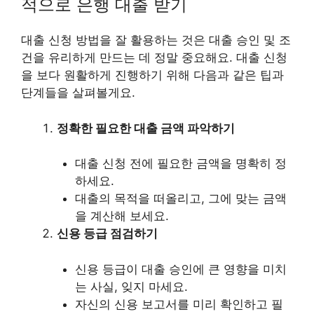
적으로 은행 대출 받기
대출 신청 방법을 잘 활용하는 것은 대출 승인 및 조
건을 유리하게 만드는 데 정말 중요해요. 대출 신청
을 보다 원활하게 진행하기 위해 다음과 같은 팁과
단계들을 살펴볼게요.
정확한 필요한 대출 금액 파악하기
대출 신청 전에 필요한 금액을 명확히 정
하세요.
대출의 목적을 떠올리고, 그에 맞는 금액
을 계산해 보세요.
신용 등급 점검하기
신용 등급이 대출 승인에 큰 영향을 미치
는 사실, 잊지 마세요.
자신의 신용 보고서를 미리 확인하고 필