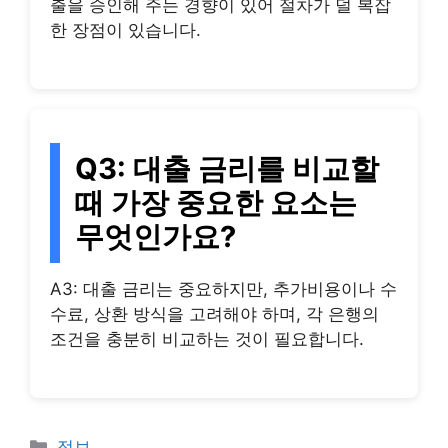
출을 승인해 주는 경향이 있어 절차가 덜 복잡
한 장점이 있습니다.
Q3: 대출 금리를 비교할
때 가장 중요한 요소는
무엇인가요?
A3: 대출 금리는 중요하지만, 추가비용이나 수
수료, 상환 방식을 고려해야 하며, 각 은행의
조건을 충분히 비교하는 것이 필요합니다.
Categories
정보