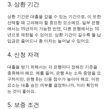
3. 상환 기간
상환 기간은 대출을 갚을 수 있는 기간으로, 이 또한
선택할 때 고려해야 할 중요한 요소예요. 일부 은행
에서는 15년까지 가능한 반면, 다른 은행에서는 10
년으로 제한될 수 있어요. 상환 기간이 길수록 월 납
입금은 줄어드나 총 이자는 늘어날 수 있어요.
4. 신청 자격
대출을 받기 위해서는 각 은행마다 정해진 기준을
충족해야 해요. 예를 들어, 은행 A는 소득 증명을 요
구하지만, 은행 B는 신용 점수가 높아야 해요. 이런
요소는 대출 승인 여부를 결정하니까, 미리 확인하
는 것이 좋아요.
5. 보증 조건