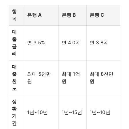
항
은행 A
은행 B
은행 C
목
대
출
연 3.5%
연 4.0%
연 3.8%
금
리
대
출
최대 5천만
최대 1억
최대 8천만
한
원
원
원
도
상
환
1년~10년
1년~15년
1년~10년
기
간