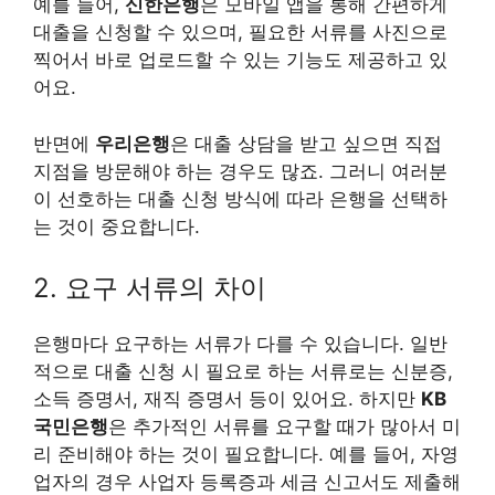
예를 들어,
신한은행
은 모바일 앱을 통해 간편하게
대출을 신청할 수 있으며, 필요한 서류를 사진으로
찍어서 바로 업로드할 수 있는 기능도 제공하고 있
어요.
반면에
우리은행
은 대출 상담을 받고 싶으면 직접
지점을 방문해야 하는 경우도 많죠. 그러니 여러분
이 선호하는 대출 신청 방식에 따라 은행을 선택하
는 것이 중요합니다.
2. 요구 서류의 차이
은행마다 요구하는 서류가 다를 수 있습니다. 일반
적으로 대출 신청 시 필요로 하는 서류로는 신분증,
소득 증명서, 재직 증명서 등이 있어요. 하지만
KB
국민은행
은 추가적인 서류를 요구할 때가 많아서 미
리 준비해야 하는 것이 필요합니다. 예를 들어, 자영
업자의 경우 사업자 등록증과 세금 신고서도 제출해