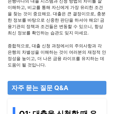
은행마다의 대출 시스템과 신청 방법의 차이를 잘
이해하고, 비교를 통해 자신에게 가장 유리한 조건
을 찾는 것이 중요해요. 대출은 큰 결정이므로, 충분
한 정보를 바탕으로 신중한 판단을 하셔야 해요! 금
융기관의 정책과 조건들은 변동할 수 있으니, 항상
최신 정보를 확인하는 습관도 잊지 마세요.
종합적으로, 대출 신청 과정에서의 주의사항과 각
은행의 차별성을 이해하는 것이 여러분의 재정적 안
정성을 높이고, 더 나은 금융 라이프를 유지하는 데
도움이 될 것입니다.
자주 묻는 질문 Q&A
Q1: 대출을 신청할 때 은