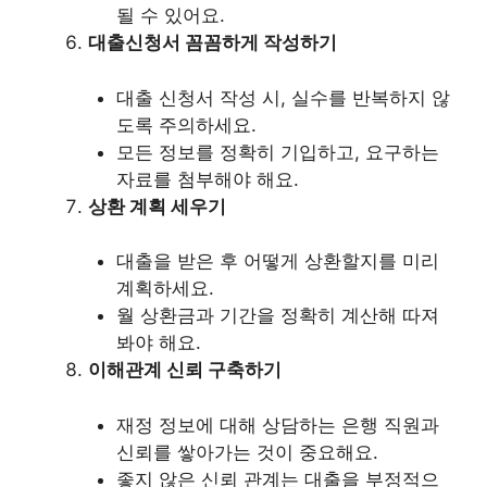
될 수 있어요.
대출신청서 꼼꼼하게 작성하기
대출 신청서 작성 시, 실수를 반복하지 않
도록 주의하세요.
모든 정보를 정확히 기입하고, 요구하는
자료를 첨부해야 해요.
상환 계획 세우기
대출을 받은 후 어떻게 상환할지를 미리
계획하세요.
월 상환금과 기간을 정확히 계산해 따져
봐야 해요.
이해관계 신뢰 구축하기
재정 정보에 대해 상담하는 은행 직원과
신뢰를 쌓아가는 것이 중요해요.
좋지 않은 신뢰 관계는 대출을 부정적으