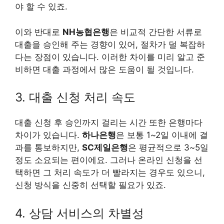
야 할 수 있죠.
이와 반대로
NH농협은행
은 비교적 간단한 서류로
대출을 승인해 주는 경향이 있어, 절차가 덜 복잡하
다는 장점이 있습니다. 이러한 차이를 미리 알고 준
비하면 대출 과정에서 많은 도움이 될 것입니다.
3. 대출 신청 처리 속도
대출 신청 후 승인까지 걸리는 시간 또한 은행마다
차이가 있습니다.
하나은행
은 보통 1~2일 이내에 결
과를 통보하지만,
SC제일은행
은 평균적으로 3~5일
정도 소요되는 편이에요. 그러나 온라인 신청을 선
택하면 그 처리 속도가 더 빨라지는 경우도 있으니,
신청 방식을 신중히 선택할 필요가 있죠.
4. 상담 서비스의 차별성